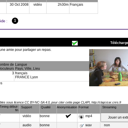
30 Oct 2008
vidéo
2h30m
Français
1
ide :
Télécharge
une amie pour partager un repas.
ombre de
Langue
locuteurs
Pays, Ville, Lieu
3
français
FRANCE Lyon
es
es sous licence CC BY-NC-SA 4.0, pour citer cette page CLAPI, http://clapi.icar.cnrs.fr
Timing début-
Support
Qualité
Anonymisation
Format
Streaming
fin
-
vidéo
bonne
mp4
-
audio
bonne
wav
non