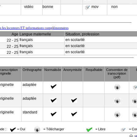
-
vidéo
bonne
mov
non
us les locuteurs ET informations complémentaires
Age
Langue maternelle
Situation, profession
français
en scolarité
22 - 25
français
en scolarité
22 - 25
français
en scolarité
22 - 25
ranscription
Orthographe
Normalisée
Anonymisée
Requêtable
Convention de
riginelle
transcription
(pdf)
riginelle
adaptée
riginelle
adaptée
riginelle
standard
de :
= Oui
= Télécharger
= Libre
= Co
H