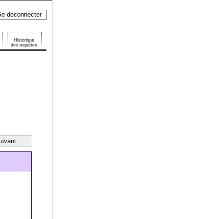
e déconnecter
Historique
des requêtes