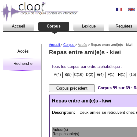
Accueil
Corpus
Lexique
Requêtes
Accueil
>
Corpus
>
Accès
>
Repas entre ami(e)s - kiwi
Accès
Repas entre ami(e)s - kiwi
Recherche
Tous les corpus par ordre alphabétique :
A(4)
B(5)
C(16)
D(2)
E(4)
F(1)
H(1)
I(15)
Corpus 59 sur 69 : R
Repas entre ami(e)s - kiwi
Description:
Deux amies se retrouvent chez u
Auteur(s)
Responsable(s)