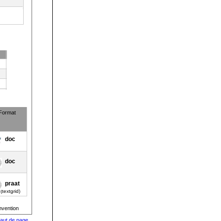
Format
doc
doc
praat
(textgrid)
nvention
aut de page