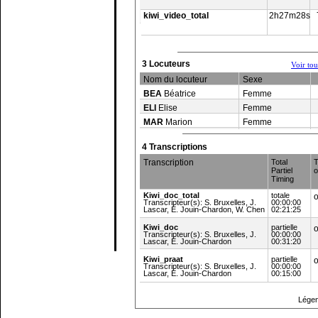
kiwi_video_total
2h27m28s
3 Locuteurs
Voir to
Nom du locuteur
Sexe
BEA
Béatrice
Femme
ELI
Elise
Femme
MAR
Marion
Femme
4 Transcriptions
Transcription
Total
T
Partiel
o
Timing
Kiwi_doc_total
totale
o
Transcripteur(s): S. Bruxelles, J.
00:00:00
Lascar, É. Jouin-Chardon, W. Chen
02:21:25
Kiwi_doc
partielle
o
Transcripteur(s): S. Bruxelles, J.
00:00:00
Lascar, É. Jouin-Chardon
00:31:20
Kiwi_praat
partielle
o
Transcripteur(s): S. Bruxelles, J.
00:00:00
Lascar, É. Jouin-Chardon
00:15:00
Haut de page
Légen