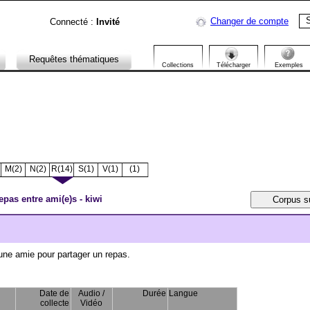
S
Changer de compte
Connecté :
Invité
Requêtes thématiques
Collections
Télécharger
Exemples
M(2)
N(2)
R(14)
S(1)
V(1)
­(1)
epas entre ami(e)s - kiwi
ne amie pour partager un repas.
Date de
Audio /
Durée
Langue
collecte
Vidéo