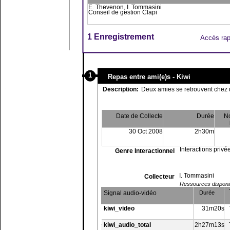
E. Thevenon, I. Tommasini
Conseil de gestion Clapi
1 Enregistrement
Accès rap
1
Repas entre ami(e)s - Kiwi
Description:
Deux amies se retrouvent chez 
Date de Collecte
Durée
N
30 Oct 2008
2h30m
Interactions privé
Genre Interactionnel
I. Tommasini
Collecteur
Ressources disponibl
Signal audio-vidéo
Durée
kiwi_video
31m20s
kiwi_audio_total
2h27m13s