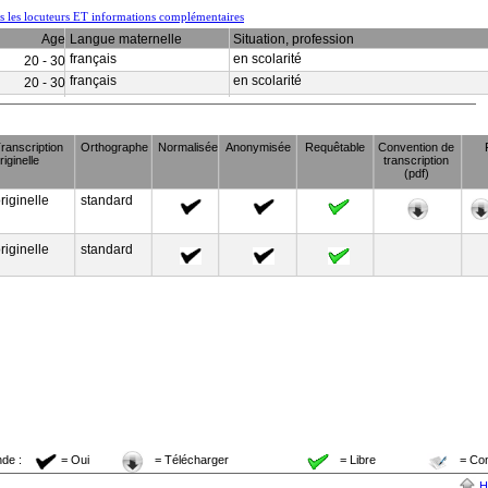
us les locuteurs ET informations complémentaires
Age
Langue maternelle
Situation, profession
français
en scolarité
20 - 30
français
en scolarité
20 - 30
ranscription
Orthographe
Normalisée
Anonymisée
Requêtable
Convention de
riginelle
transcription
(pdf)
riginelle
standard
riginelle
standard
de :
= Oui
= Télécharger
= Libre
= Co
H