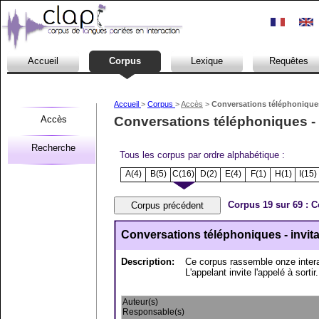
Accueil
Corpus
Lexique
Requêtes
Accueil
>
Corpus
>
Accès
>
Conversations téléphoniques 
Accès
Conversations téléphoniques - i
Recherche
Tous les corpus par ordre alphabétique :
A(4)
B(5)
C(16)
D(2)
E(4)
F(1)
H(1)
I(15)
Corpus 19 sur 69 : C
Conversations téléphoniques - invitat
Description:
Ce corpus rassemble onze intera
L'appelant invite l'appelé à sortir.
Auteur(s)
Responsable(s)