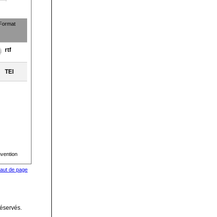
Format
rtf
TEI
vention
aut de page
réservés.