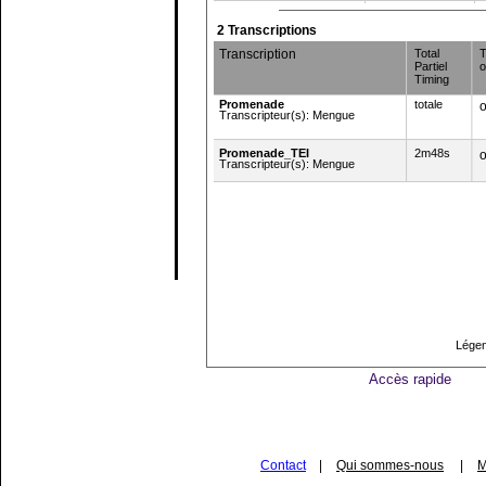
2 Transcriptions
Transcription
Total
T
Partiel
o
Timing
Promenade
totale
o
Transcripteur(s): Mengue
Promenade_TEI
2m48s
o
Transcripteur(s): Mengue
Légen
Accès rapide
Contact
|
Qui sommes-nous
|
M