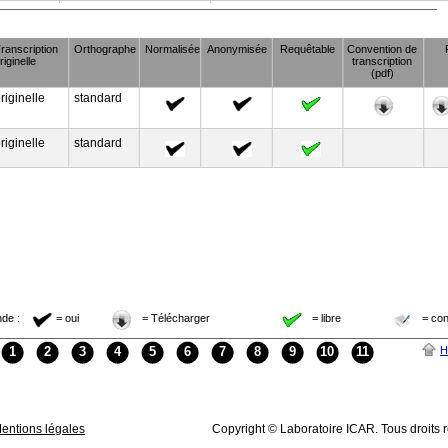
ranscription
Orthographe
Normalisée
Anonymisée
Requêtable
Convention de
riginelle
transcription
(pdf)
riginelle
standard
riginelle
standard
de :
= oui
= Télécharger
= libre
= con
1
2
3
4
5
6
7
8
9
10
11
H
entions légales
Copyright © Laboratoire ICAR. Tous droits 