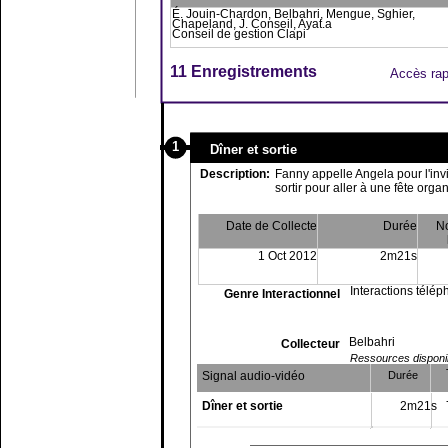
É. Jouin-Chardon, Belbahri, Mengue, Sghier,
Chapeland, J. Conseil, Ayat.a
Conseil de gestion Clapi
11 Enregistrements
Accès rap
1
Dîner et sortie
Description:
Fanny appelle Angela pour l'invi
sortir pour aller à une fête organ
Date de Collecte
Durée
N
1 Oct 2012
2m21s
Interactions télé
Genre Interactionnel
Belbahri
Collecteur
Ressources disponibl
Signal audio-vidéo
Durée
Dîner et sortie
2m21s