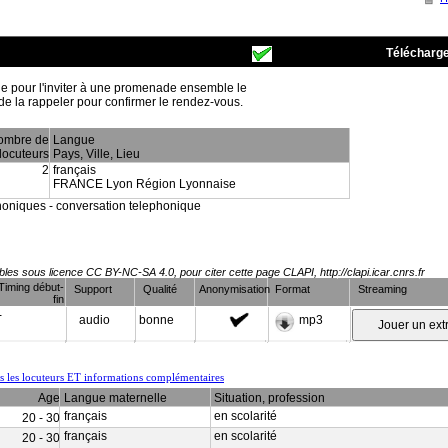
Télécharge
ie pour l'inviter à une promenade ensemble le
de la rappeler pour confirmer le rendez-vous.
ombre de
Langue
locuteurs
Pays, Ville, Lieu
2
français
FRANCE Lyon Région Lyonnaise
phoniques - conversation telephonique
es sous licence CC BY-NC-SA 4.0, pour citer cette page CLAPI, http://clapi.icar.cnrs.fr
Timing début-
Support
Qualité
Anonymisation
Format
Streaming
fin
-
audio
bonne
mp3
us les locuteurs ET informations complémentaires
Age
Langue maternelle
Situation, profession
français
en scolarité
20 - 30
français
en scolarité
20 - 30