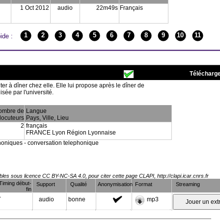
1 Oct 2012
audio
22m49s
Français
1
2
3
4
5
6
7
8
9
10
11
ide :
Télécharge
ter à dîner chez elle. Elle lui propose après le dîner de
isée par l'université.
ombre de
Langue
locuteurs
Pays, Ville, Lieu
2
français
FRANCE Lyon Région Lyonnaise
phoniques - conversation telephonique
es sous licence CC BY-NC-SA 4.0, pour citer cette page CLAPI, http://clapi.icar.cnrs.fr
Timing début-
Support
Qualité
Anonymisation
Format
Streaming
fin
-
audio
bonne
mp3