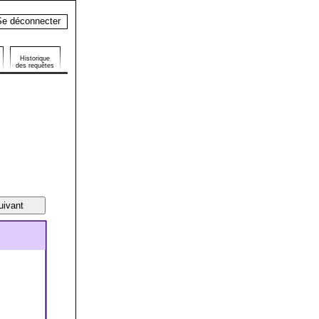
e déconnecter
Historique
des requêtes