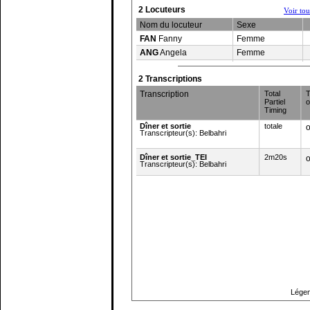
2 Locuteurs
Voir to
Nom du locuteur
Sexe
FAN
Fanny
Femme
ANG
Angela
Femme
2 Transcriptions
Transcription
Total
T
Partiel
o
Timing
Dîner et sortie
totale
o
Transcripteur(s): Belbahri
Dîner et sortie_TEI
2m20s
o
Transcripteur(s): Belbahri
Haut de page
Légen