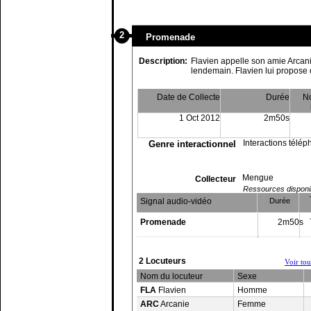
2
Promenade
Description:
Flavien appelle son amie Arcan
lendemain. Flavien lui propose 
Date de Collecte
Durée
N
1 Oct 2012
2m50s
Interactions télé
Genre interactionnel
Mengue
Collecteur
Ressources disponibl
Signal audio-vidéo
Durée
Promenade
2m50s
2 Locuteurs
Voir to
Nom du locuteur
Sexe
FLA
Flavien
Homme
ARC
Arcanie
Femme