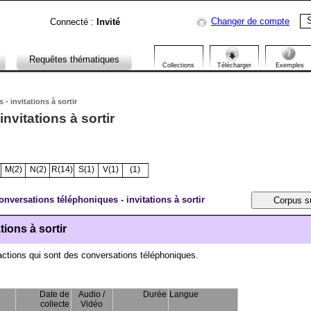
S
Changer de compte
Connecté :
Invité
Requêtes thématiques
Collections
Télécharger
Exemples
- invitations à sortir
nvitations à sortir
M(2)
N(2)
R(14)
S(1)
V(1)
­(1)
onversations téléphoniques - invitations à sortir
ions à sortir
ctions qui sont des conversations téléphoniques.
Date de
Audio /
Durée
Langue
collecte
Vidéo