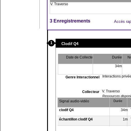
V. Traverso
3 Enregistrements
Accès rap
1
Clodif Q4
Date de Collecte
Durée
N
34m
Interactions privé
Genre Interactionnel
V. Traverso
Collecteur
Ressources disponibl
Signal audio-vidéo
Durée
clodif Q4
34m
échantillon clodif Q4
1m