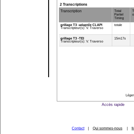
2 Transcriptions
Transcription
Total
T
Partiel
o
Timing
grillage T3 -adaptée CLAPI
totale
Transcripteur(s): V. Traverso
grillage T3 -TEI
15m17s
Transcripteur(s): V. Traverso
Légen
Accès rapide
Contact
|
Qui sommes-nous
|
M