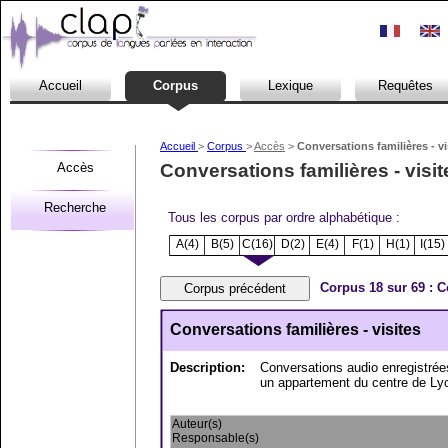
.
.
Accueil
Corpus
Lexique
Requêtes
Accueil
>
Corpus
>
Accès
>
Conversations familières - vi
Accès
Conversations familières - visit
Recherche
Tous les corpus par ordre alphabétique :
A(4)
B(5)
C(16)
D(2)
E(4)
F(1)
H(1)
I(15)
Corpus 18 sur 69 : Co
Conversations familières - visites
Description:
Conversations audio enregistrée
un appartement du centre de Lyon
Auteur(s)
Responsable(s)