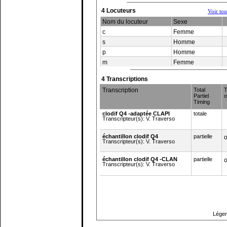
4 Locuteurs
Voir to
Nom du locuteur
Sexe
c
Femme
s
Homme
p
Homme
m
Femme
4 Transcriptions
Transcription
Total
T
Partiel
o
Timing
clodif Q4 -adaptée CLAPI
totale
Transcripteur(s): V. Traverso
échantillon clodif Q4
partielle
o
Transcripteur(s): V. Traverso
échantillon clodif Q4 -CLAN
partielle
o
Transcripteur(s): V. Traverso
Haut de page
Légen