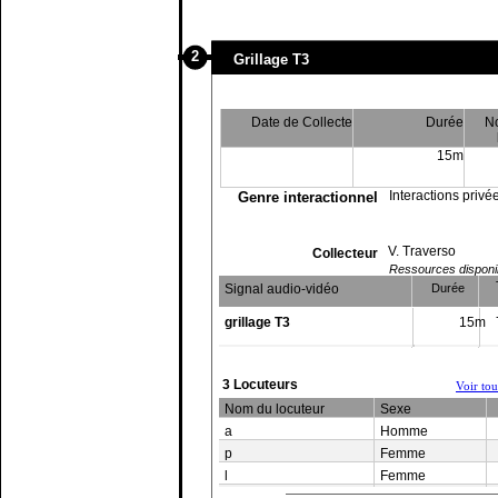
2
Grillage T3
Date de Collecte
Durée
N
15m
Interactions privé
Genre interactionnel
V. Traverso
Collecteur
Ressources disponibl
Signal audio-vidéo
Durée
grillage T3
15m
3 Locuteurs
Voir to
Nom du locuteur
Sexe
a
Homme
p
Femme
l
Femme