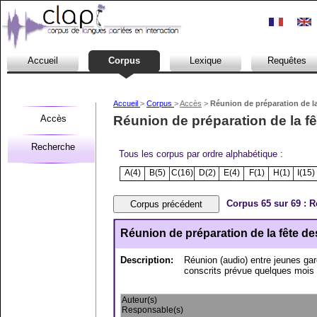
.
Accueil
Corpus
Lexique
Requêtes
Accueil
>
Corpus
>
Accès
>
Réunion de préparation de la
Accès
Réunion de préparation de la fê
Recherche
Tous les corpus par ordre alphabétique :
A(4)
B(5)
C(16)
D(2)
E(4)
F(1)
H(1)
I(15)
Corpus 65 sur 69 : R
Réunion de préparation de la fête de
Description:
Réunion (audio) entre jeunes garç
conscrits prévue quelques mois p
Auteur(s)
Responsable(s)