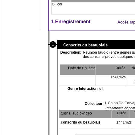
G. Icor
1 Enregistrement
Accès rap
1
Conscrits du beaujolais
Description:
Réunion (audio) entre jeunes ga
des conscrits prévue quelques m
Date de Collecte
Durée
N
1h41m2s
(
Genre Interactionnel
I. Colon De Carvaj
Collecteur
Ressources disponibl
Signal audio-vidéo
Durée
conscrits du beaujolais
1h41m2s