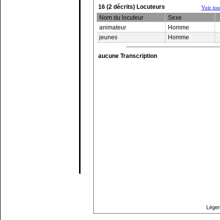
16 (2 décrits) Locuteurs
Voir to
Nom du locuteur
Sexe
animateur
Homme
jeunes
Homme
aucune Transcription
Haut de page
Légen