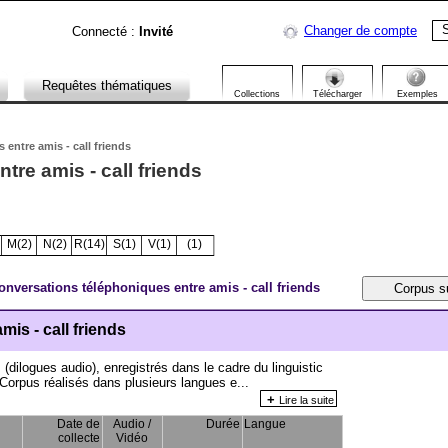
S
Changer de compte
Connecté :
Invité
Requêtes thématiques
Collections
Télécharger
Exemples
entre amis - call friends
re amis - call friends
M(2)
N(2)
R(14)
S(1)
V(1)
­(1)
onversations téléphoniques entre amis - call friends
is - call friends
(dilogues audio), enregistrés dans le cadre du linguistic
Corpus réalisés dans plusieurs langues e...
+
Lire la suite
Date de
Audio /
Durée
Langue
collecte
Vidéo