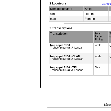
2 Locuteurs
Voir to
Nom du locuteur
Sexe
sim
Homme
man
Femme
3 Transcriptions
Transcription
Total
T
Partiel
o
Timing
fraq appel 5136
totale
o
Transcripteur(s): J. Lascar
fraq appel 5136 - CLAN
totale
o
Transcripteur(s): J. Lascar
fraq appel 5136 - TEI
30m
Transcripteur(s): J. Lascar
Haut de page
Légen