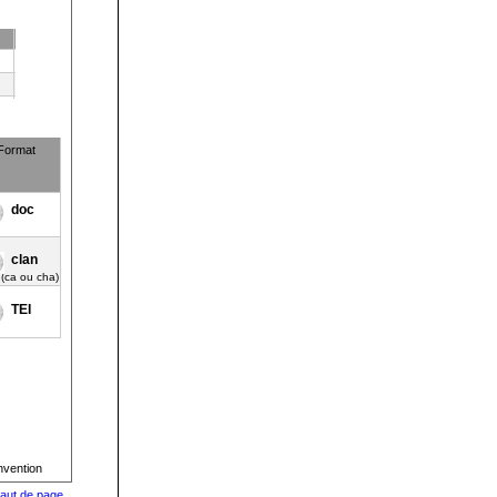
Format
doc
clan
(ca ou cha)
TEI
nvention
aut de page