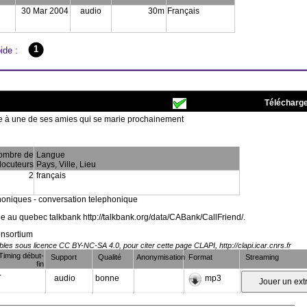
30 Mar 2004
audio
30m
Français
1
ide :
Télécharge
 à une de ses amies qui se marie prochainement
ombre de
Langue
locuteurs
Pays, Ville, Lieu
2
français
phoniques - conversation telephonique
e au quebec talkbank http://talkbank.org/data/CABank/CallFriend/.
onsortium
es sous licence CC BY-NC-SA 4.0, pour citer cette page CLAPI, http://clapi.icar.cnrs.fr
Timing début-
Support
Qualité
Anonymisation
Format
Streaming
fin
-
audio
bonne
mp3