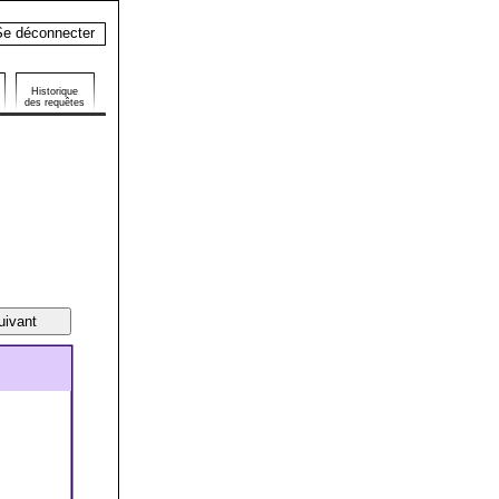
e déconnecter
Historique
des requêtes