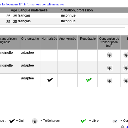
us les locuteurs ET informations complémentaires
Age
Langue maternelle
Situation, profession
français
inconnue
25 - 35
français
inconnue
25 - 35
ranscription
Orthographe
Normalisée
Anonymisée
Requêtable
Convention de
riginelle
transcription
(pdf)
riginelle
adaptée
riginelle
adaptée
adaptée
de :
= Oui
= Télécharger
= Libre
= Co
H