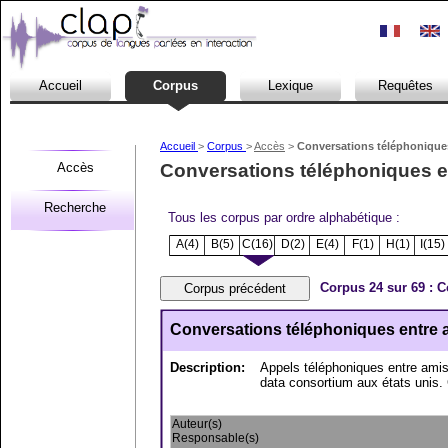
Accueil
Corpus
Lexique
Requêtes
Accueil
>
Corpus
>
Accès
>
Conversations téléphoniques 
Accès
Conversations téléphoniques ent
Recherche
Tous les corpus par ordre alphabétique :
A(4)
B(5)
C(16)
D(2)
E(4)
F(1)
H(1)
I(15)
Corpus 24 sur 69 : C
Conversations téléphoniques entre am
Description:
Appels téléphoniques entre amis 
data consortium aux états unis. 
Auteur(s)
Responsable(s)