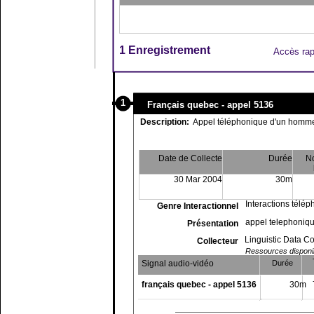
1 Enregistrement
Accès rap
1
Français quebec - appel 5136
Description:
Appel téléphonique d'un homme
Date de Collecte
Durée
N
30 Mar 2004
30m
Interactions télé
Genre Interactionnel
appel telephoniqu
Présentation
Linguistic Data C
Collecteur
Ressources disponibl
Signal audio-vidéo
Durée
français quebec - appel 5136
30m